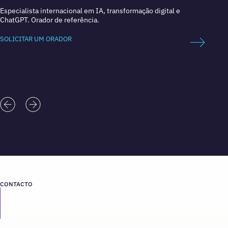
Especialista internacional em IA, transformação digital e
Líder 
ChatGPT. Orador de referência.
Empres
SOLICITAR UM ORADOR
SOLICI
CONTACTO