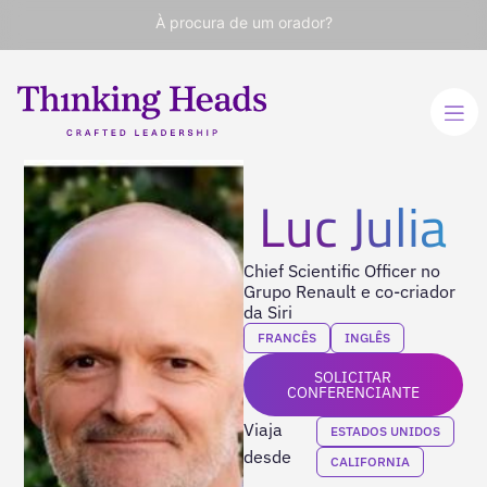
À procura de um orador?
Luc Julia
Chief Scientific Officer no
Grupo Renault e co-criador
da Siri
FRANCÊS
INGLÊS
SOLICITAR
CONFERENCIANTE
Viaja
ESTADOS UNIDOS
desde
CALIFORNIA