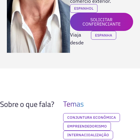
comércio exterior.
ESPANHOL
SOLICITAR
CONFERENCIANTE
Viaja
ESPANHA
desde
Temas
Sobre o que fala?
CONJUNTURA ECONÔMICA
EMPREENDEDORISMO
INTERNACIOALIZAÇÃO