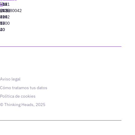
+34
+1
+82
‪+351
91
(305)
(10)
213880042
310
424
8942
77
13
6800
40
20
Aviso legal
Cómo tratamos tus datos
Política de cookies
© Thinking Heads, 2025