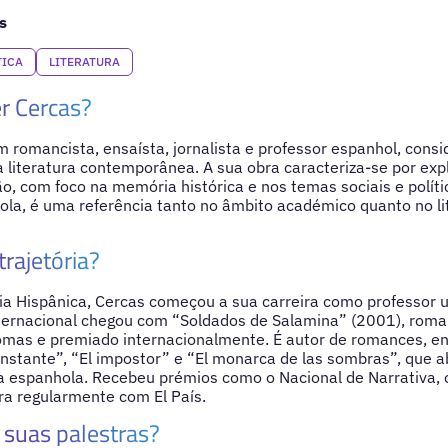
s
TICA
LITERATURA
r Cercas?
m romancista, ensaísta, jornalista e professor espanhol, con
a literatura contemporânea. A sua obra caracteriza-se por expl
ção, com foco na memória histórica e nos temas sociais e polí
a, é uma referência tanto no âmbito académico quanto no lit
trajetória?
ia Hispânica, Cercas começou a sua carreira como professor un
nternacional chegou com “Soldados de Salamina” (2001), roma
iomas e premiado internacionalmente. É autor de romances, e
nstante”, “El impostor” e “El monarca de las sombras”, que a
ura espanhola. Recebeu prémios como o Nacional de Narrativa, o
ra regularmente com El País.
suas palestras?