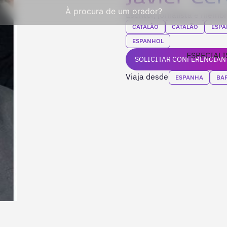
À procura de um orador?
Escritor, jornalista e mem
CATALÃO
CATALÃO
ESPA
ESPANHOL
ESPECIALI
SOLICITAR CONFERENCIAN
Viaja desde
ESPANHA
BA