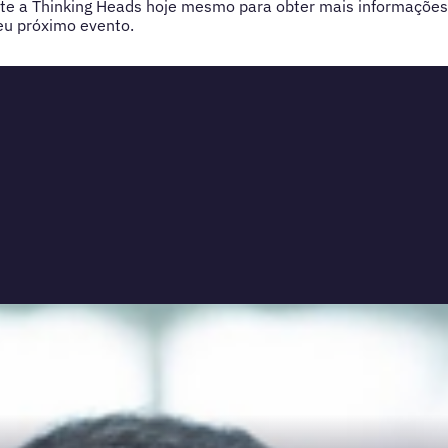
te a Thinking Heads hoje mesmo para obter mais informações 
eu próximo evento.