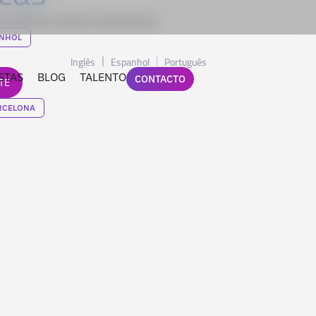
bro da Real Academia Espanhola.
NHOL
Inglês
Espanhol
Português
STAS
BLOG
TALENTO
CONTACTO
TE
RCELONA