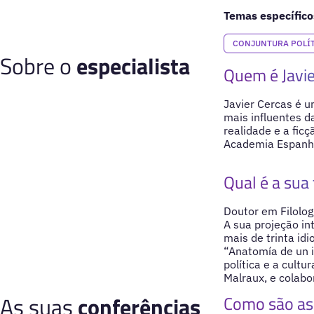
Temas específico
CONJUNTURA POLÍ
Sobre o
especialista
Quem é Javie
Javier Cercas é u
mais influentes d
realidade e a fic
Academia Espanhol
Qual é a sua 
Doutor em Filolog
A sua projeção i
mais de trinta id
“Anatomía de un i
política e a cult
Malraux, e colabo
As suas
conferências
Como são as 