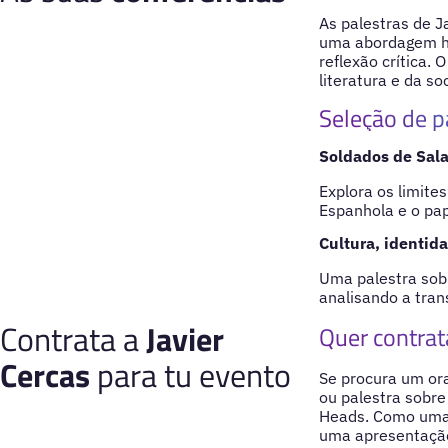
As palestras de J
uma abordagem hum
reflexão crítica. 
literatura e da so
Seleção de p
Soldados de Sala
Explora os limites
Espanhola e o pap
Cultura, identid
Uma palestra sobre
analisando a tran
Contrata a
Javier
Quer contrat
Cercas
para tu evento
Se procura um ora
ou palestra sobre 
Heads. Como uma d
uma apresentação 