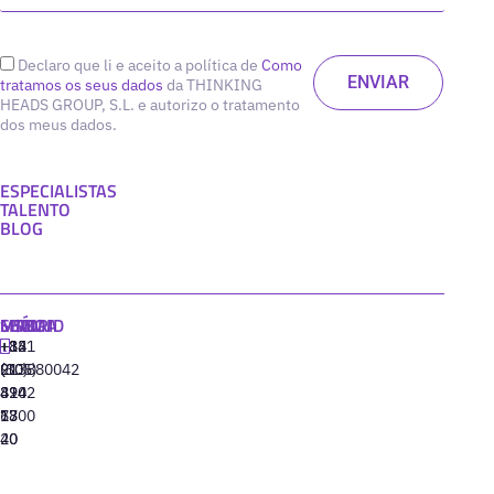
Declaro que li e aceito a política de
Como
tratamos os seus dados
da THINKING
HEADS GROUP, S.L. e autorizo o tratamento
dos meus dados.
ESPECIALISTAS
TALENTO
BLOG
MADRID
MIAMI
SEÚL
LISBOA
+34
+1
+82
‪+351
91
(305)
(10)
213880042
310
424
8942
77
13
6800
40
20