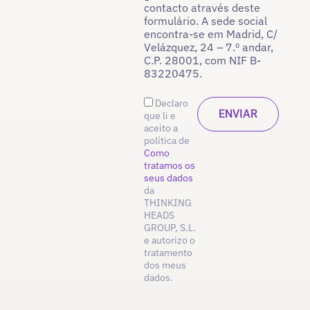
contacto através deste
formulário. A sede social
encontra-se em Madrid, C/
Velázquez, 24 – 7.º andar,
C.P. 28001, com NIF B-
83220475.
Declaro
que li e
aceito a
política de
Como
tratamos os
seus dados
da
THINKING
HEADS
GROUP, S.L.
e autorizo o
tratamento
dos meus
dados.