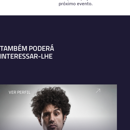
próximo evento.
TAMBÉM PODERÁ
INTERESSAR-LHE
VER PERFIL
V