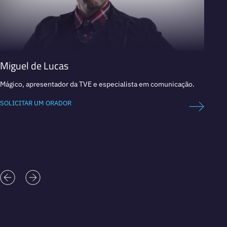
Miguel de Lucas
Mago
Mágico, apresentador da TVE e especialista em comunicação.
Humori
motiva
SOLICITAR UM ORADOR
SOLICI