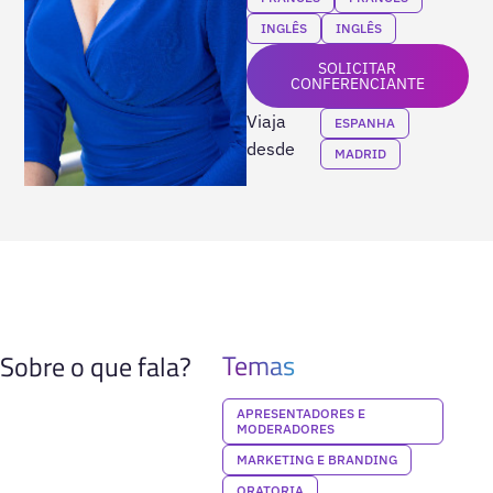
INGLÊS
INGLÊS
SOLICITAR
CONFERENCIANTE
Viaja
ESPANHA
desde
MADRID
Temas
Sobre o que fala?
APRESENTADORES E
MODERADORES
MARKETING E BRANDING
ORATORIA