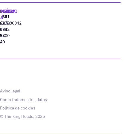
MADRID
MIAMI
SEÚL
LISBOA
+34
+1
+82
‪+351
91
(305)
(10)
213880042
310
424
8942
77
13
6800
40
20
Aviso legal
Cómo tratamos tus datos
Política de cookies
© Thinking Heads, 2025