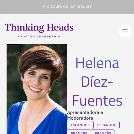
À procura de um orador?
Helena
Díez-
Fuentes
Apresentadora e
Moderadora
ESPANHOL
ESPANHOL
FRANCÉS
FRANCÊS