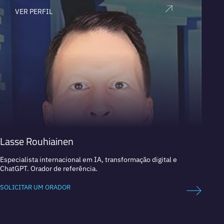
VER PERFIL
V
Lasse Rouhiainen
Dan 
Especialista internacional em IA, transformação digital e
Líder 
ChatGPT. Orador de referência.
Empres
SOLICITAR UM ORADOR
SOLICI