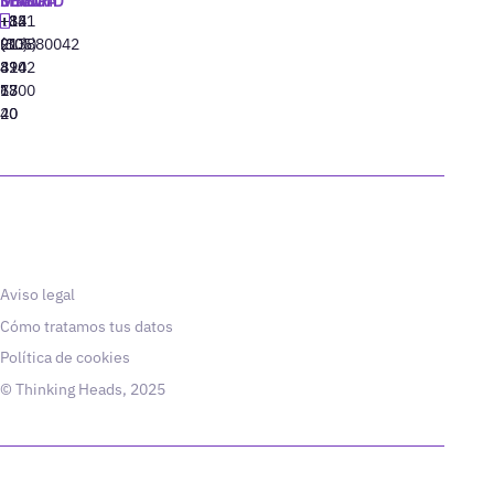
MADRID
MIAMI
SEÚL
LISBOA
+34
+1
+82
‪+351
91
(305)
(10)
213880042
310
424
8942
77
13
6800
40
20
Aviso legal
Cómo tratamos tus datos
Política de cookies
© Thinking Heads, 2025