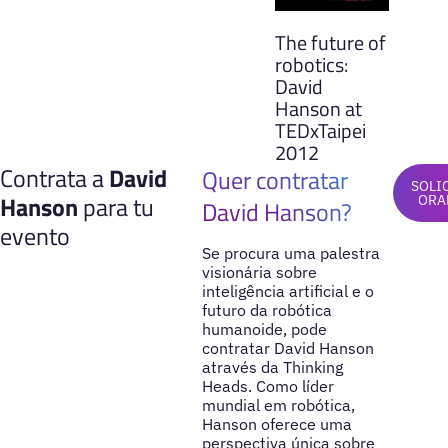
The future of
robotics:
David
Hanson at
TEDxTaipei
2012
Contrata a
David
Quer contratar
SOLI
Hanson
para tu
ORA
David Hanson?
evento
Se procura uma palestra
visionária sobre
inteligência artificial e o
futuro da robótica
humanoide, pode
contratar David Hanson
através da Thinking
Heads. Como líder
mundial em robótica,
Hanson oferece uma
perspectiva única sobre