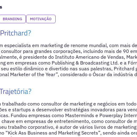
s
BRANDING
MOTIVAÇÃO
Pritchard?
um especialista em marketing de renome mundial, com mais d
consultor para grandes corporações, incluindo mais de 90 em
lmente, é presidente do Instituto Americano de Vendas, Market
ing em empresas como Publishing & Broadcasting Ltd. e a Fórm
seu estilo dinâmico e divertido nas suas palestras, Pritchard 
onal Marketer of the Year”, considerado o Óscar da indústria 
Trajetória?
m trabalhado como consultor de marketing e negócios em tod
es e startups a desenvolver estratégias inovadoras para ven
gicas. Fundou empresas como Masterminds e Powerplay Interna
 chave em empresas de entretenimento, como consultor de m
seu trabalho corporativo, é autor de vários livros de marketin
mo “Kick Ass Business and Marketing Secrets”, sendo ainda or