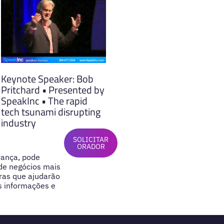
Keynote Speaker: Bob
Pritchard • Presented by
SpeakInc • The rapid
tech tsunami disrupting
industry
SOLICITAR
ORADOR
rança, pode
de negócios mais
ras que ajudarão
s informações e