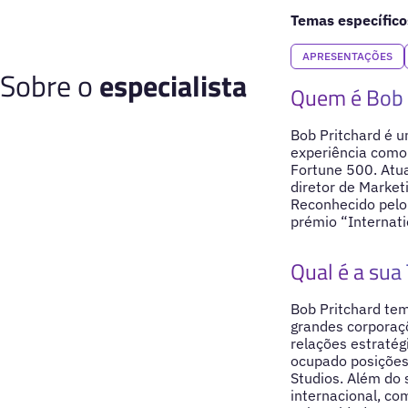
Temas específico
APRESENTAÇÕES
Sobre o
especialista
Quem é Bob 
Bob Pritchard é 
experiência como 
Fortune 500. Atua
diretor de Market
Reconhecido pelo 
prémio “Internati
Qual é a sua 
Bob Pritchard te
grandes corporaçõ
relações estraté
ocupado posições
Studios. Além do 
internacional, co