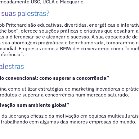
omeadamente USC, UCLA e Macquarie.
suas palestras?
ob Pritchard são educativas, divertidas, energéticas e interat
f the box”, oferece soluções práticas e criativas que desafiam
s a diferenciar-se e alcançar o sucesso. A sua capacidade de 
a sua abordagem pragmática e bem-humorada, tornaram-no n
 mundial. Empresas como a BMW descreveram-no como “o melh
ferência”.
alestras
do convencional: como superar a concorrência”
ina como utilizar estratégias de marketing inovadoras e práti
produtos e superar a concorrência num mercado saturado.
tivação num ambiente global”
 da liderança eficaz e da motivação em equipas multiculturais 
a trabalhando com algumas das maiores empresas do mundo.