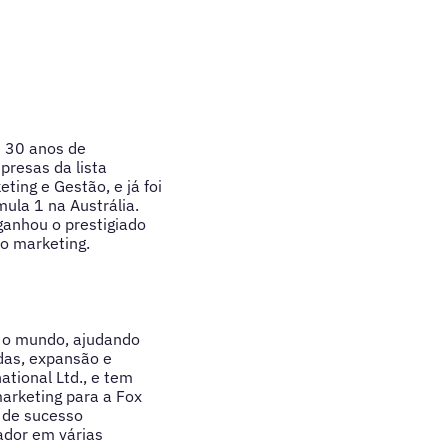
e 30 anos de
presas da lista
ing e Gestão, e já foi
ula 1 na Austrália.
ganhou o prestigiado
do marketing.
o o mundo, ajudando
das, expansão e
tional Ltd., e tem
arketing para a Fox
g de sucesso
ador em várias