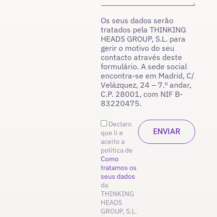
Os seus dados serão
tratados pela THINKING
HEADS GROUP, S.L. para
gerir o motivo do seu
contacto através deste
formulário. A sede social
encontra-se em Madrid, C/
Velázquez, 24 – 7.º andar,
C.P. 28001, com NIF B-
83220475.
Declaro
que li e
aceito a
política de
Como
tratamos os
seus dados
da
THINKING
HEADS
GROUP, S.L.