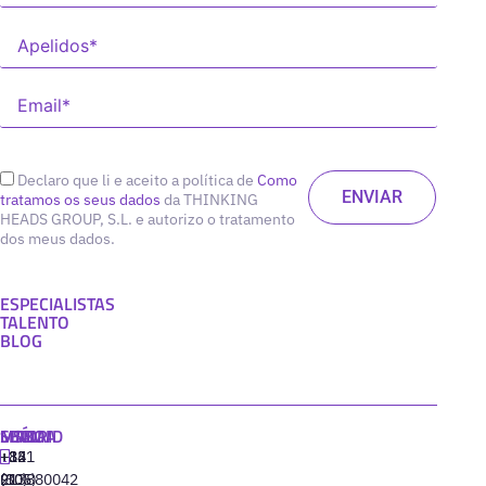
Declaro que li e aceito a política de
Como
tratamos os seus dados
da THINKING
HEADS GROUP, S.L. e autorizo o tratamento
dos meus dados.
ESPECIALISTAS
TALENTO
BLOG
MADRID
MIAMI
SEÚL
LISBOA
+34
+1
+82
‪+351
91
(305)
(10)
213880042