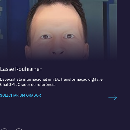
Lasse Rouhiainen
Dan 
Especialista internacional em IA, transformação digital e
Líder 
ChatGPT. Orador de referência.
Empres
SOLICITAR UM ORADOR
SOLICI