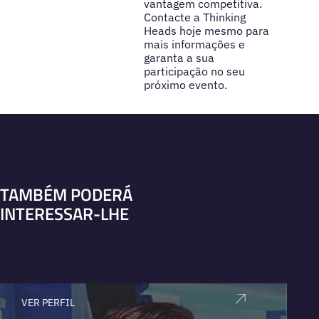
vantagem competitiva.
Contacte a Thinking
Heads hoje mesmo para
mais informações e
garanta a sua
participação no seu
próximo evento.
TAMBÉM PODERÁ
INTERESSAR-LHE
VER PERFIL
V