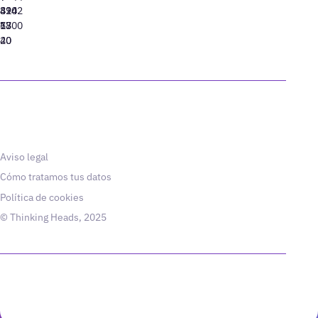
310
424
8942
77
13
6800
40
20
Aviso legal
Cómo tratamos tus datos
Política de cookies
© Thinking Heads, 2025