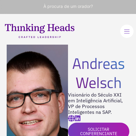
À procura de um orador?
Andreas
Welsch
Visionário do Século XXI
em Inteligência Artificial,
VP de Processos
Inteligentes na SAP.
SOLICITAR
CONFERENCIANTE