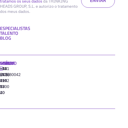
tratamos os seus dados
da THINKING
HEADS GROUP, S.L. e autorizo o tratamento
dos meus dados.
ESPECIALISTAS
TALENTO
BLOG
MADRID
MIAMI
SEÚL
LISBOA
+34
+1
+82
‪+351
91
(305)
(10)
213880042
310
424
8942
77
13
6800
40
20