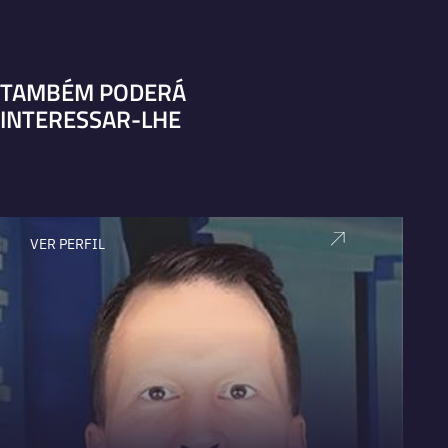
TAMBÉM PODERÁ
INTERESSAR-LHE
VER PERFIL
V