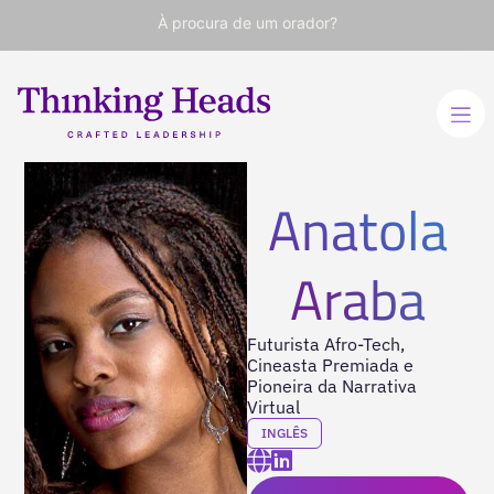
À procura de um orador?
Anatola
Araba
Futurista Afro-Tech,
Cineasta Premiada e
Pioneira da Narrativa
Virtual
INGLÊS