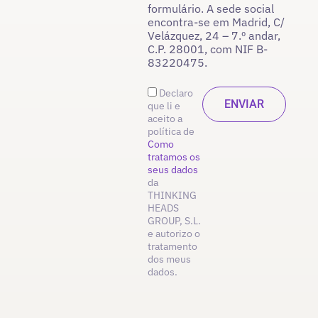
formulário. A sede social
encontra-se em Madrid, C/
Velázquez, 24 – 7.º andar,
C.P. 28001, com NIF B-
83220475.
Declaro
que li e
aceito a
política de
Como
tratamos os
seus dados
da
THINKING
HEADS
GROUP, S.L.
e autorizo o
tratamento
dos meus
dados.