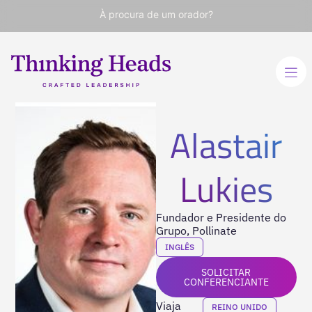
À procura de um orador?
Alastair
Lukies
Fundador e Presidente do
Grupo, Pollinate
INGLÊS
SOLICITAR
CONFERENCIANTE
Viaja
REINO UNIDO