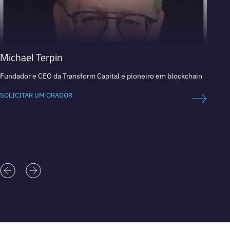
Michael Terpin
Moris
Fundador e CEO da Transform Capital e pioneiro em blockchain
Estrate
financ
SOLICITAR UM ORADOR
SOLICI