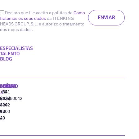
Declaro que li e aceito a política de
Como
tratamos os seus dados
da THINKING
HEADS GROUP, S.L. e autorizo o tratamento
dos meus dados.
ESPECIALISTAS
TALENTO
BLOG
MADRID
MIAMI
SEÚL
LISBOA
+34
+1
+82
‪+351
91
(305)
(10)
213880042
310
424
8942
77
13
6800
40
20