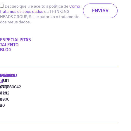
Declaro que li e aceito a política de
Como
tratamos os seus dados
da THINKING
HEADS GROUP, S.L. e autorizo o tratamento
dos meus dados.
ESPECIALISTAS
TALENTO
BLOG
MADRID
MIAMI
SEÚL
LISBOA
+34
+1
+82
‪+351
91
(305)
(10)
213880042
310
424
8942
77
13
6800
40
20