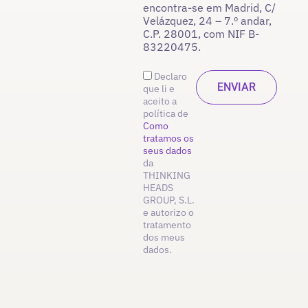
encontra-se em Madrid, C/
Velázquez, 24 – 7.º andar,
C.P. 28001, com NIF B-
83220475.
Declaro
que li e
aceito a
política de
Como
tratamos os
seus dados
da
THINKING
HEADS
GROUP, S.L.
e autorizo o
tratamento
dos meus
dados.