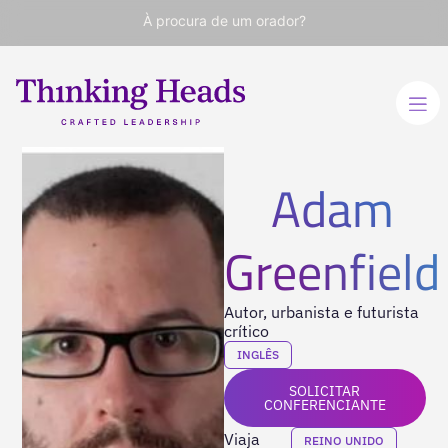
À procura de um orador?
Adam
Greenfield
Autor, urbanista e futurista
crítico
INGLÊS
SOLICITAR
CONFERENCIANTE
Viaja
REINO UNIDO