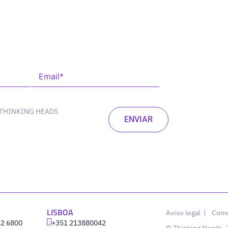
 THINKING HEADS
LISBOA
Aviso legal
|
Como
42 6800
‪+351 213880042