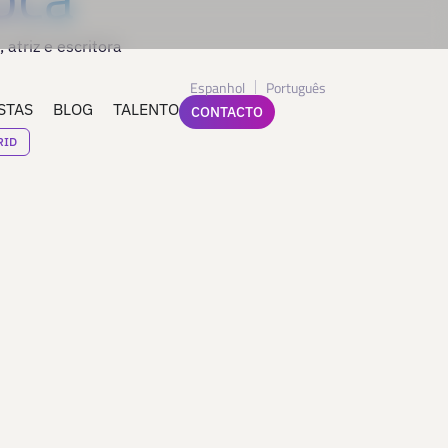
 atriz e escritora
Espanhol
Português
STAS
BLOG
TALENTO
CONTACTO
RID