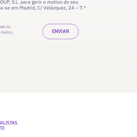
P, S.L. para gerir o motivo do seu
ra-se em Madrid, C/ Velázquez, 24 – 7.º
dos
da
 dados.
ALISTAS
TO