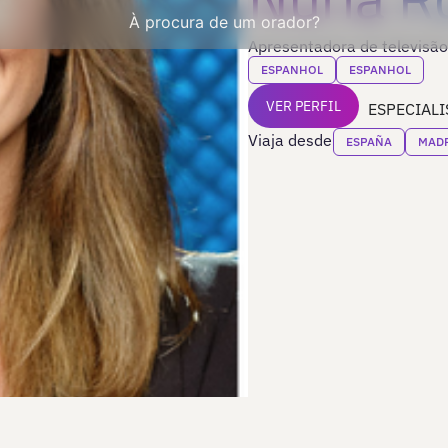
À procura de um orador?
Apresentadora de televisão,
ESPANHOL
ESPANHOL
VER PERFIL
ESPECIALI
Viaja desde
ESPAÑA
MAD