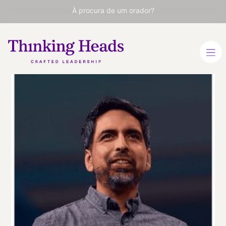
À procura de um orador?
Salman
Khan
Fundador e CEO da Khan
Academy
ESPANHOL
INGLÊS
VER PERFIL
Viaja
ESTADOS UNIDOS
desde
CALIFORNIA