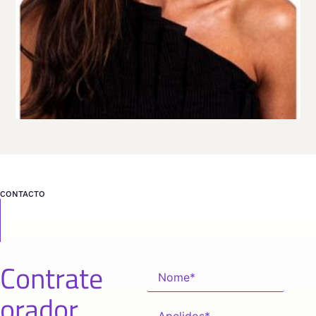
VER PERFIL
Viaja
DINAMARCA
desde
COPENHAGUE
CONTACTO
Contrate
orador