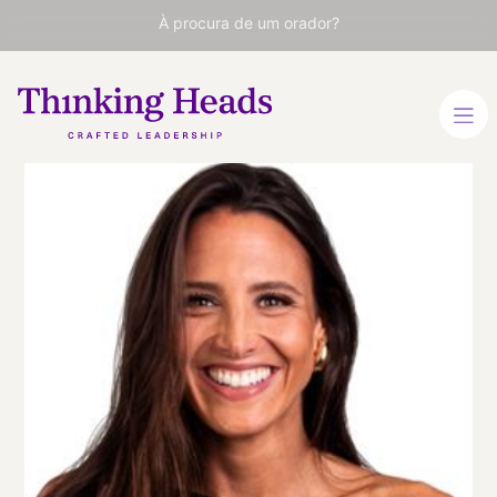
À procura de um orador?
Bianca
Lopes
Economista e especialista
em identidade digital.
Cofundadora da
AuthentifyIt, Twyn e
Finance of Tomorrow.
Assessora em IA e
stablecoins na Ubyx Inc.
ESPANHOL
INGLÊS
PORTUGUÊS