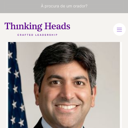
À procura de um orador?
Aneesh
Chopra
Presidente da CareJourney
e primeiro Chief Technology
Officer (CTO) dos Estados
Unidos (2009-2012)
INGLÊS
VER PERFIL
Viaja
ESTADOS UNIDOS