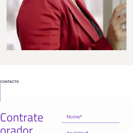
Viaja
PERÚ
LIMA
desde
CONTACTO
Contrate
orador