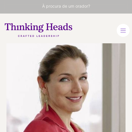
À procura de um orador?
Wendy
Wunder
Especialista em vendas,
experiência do cliente,
liderança e
desenvolvimento pessoal
ESPANHOL
INGLÊS
VER PERFIL