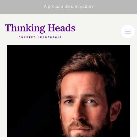
À procura de um orador?
Sterling
Hawkins
Líder de pensamento
reconhecido
internacionalmente.
Palestrante especialista
em inovação, liderança
transformacional e
crescimento exponencial.
INGLÊS