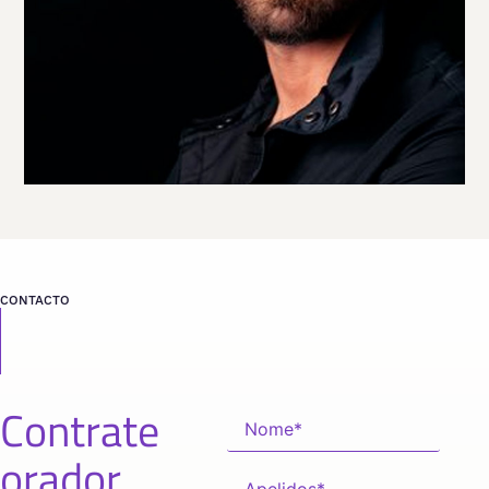
VER PERFIL
Viaja
ESTADOS UNIDOS
desde
COLORADO
CONTACTO
Contrate
orador