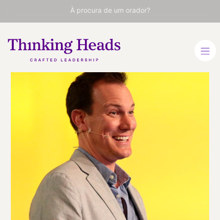
À procura de um orador?
Shawn
Achor
Especialista em Psicologia
Positiva, gestão de
equipes, Liderança. Global
TED Speaker.
INGLÊS
INGLÊS
VER PERFIL