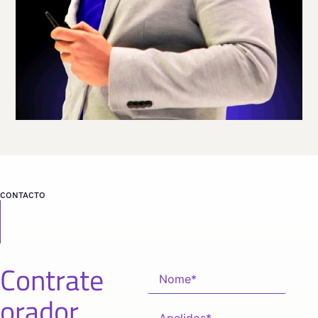
Viaja
ESPAÑA
desde
MADRID
CONTACTO
Contrate
orador