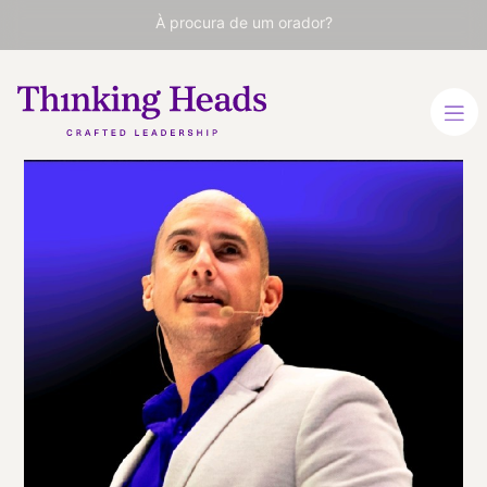
À procura de um orador?
Rodrigo
Fernández
de Paredes
CEO Xcustomer Group.
Palestrante especialista
em Customer Experience.
ESPANHOL
INGLÊS
VER PERFIL