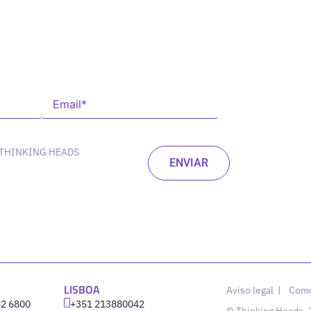
 THINKING HEADS
LISBOA
Aviso legal
|
Como
42 6800
‪+351 213880042