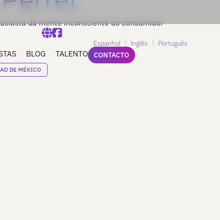
tusiasta da mente inconsciente do consumidor
Espanhol
Inglês
Português
STAS
BLOG
TALENTO
CONTACTO
AD DE MÉXICO