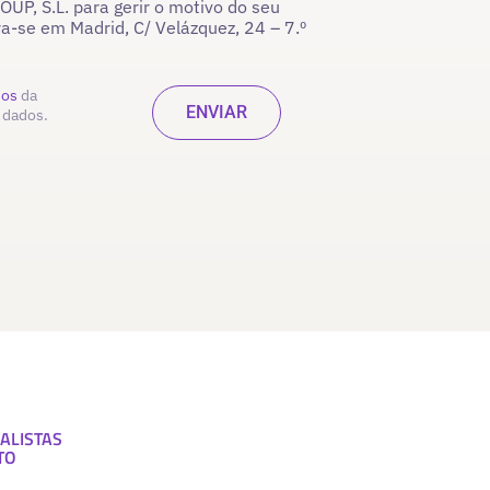
P, S.L. para gerir o motivo do seu
ra-se em Madrid, C/ Velázquez, 24 – 7.º
dos
da
 dados.
ALISTAS
TO