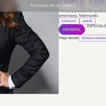
À procura de um orador?
Primeira presidente latina
americana, Telemundo.
ESPANHOL
INGLÊS
ESPECIALI
VER PERFIL
Viaja desde
ESTADOS UNIDOS