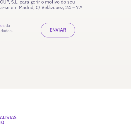
P, S.L. para gerir o motivo do seu
ra-se em Madrid, C/ Velázquez, 24 – 7.º
dos
da
 dados.
ALISTAS
TO