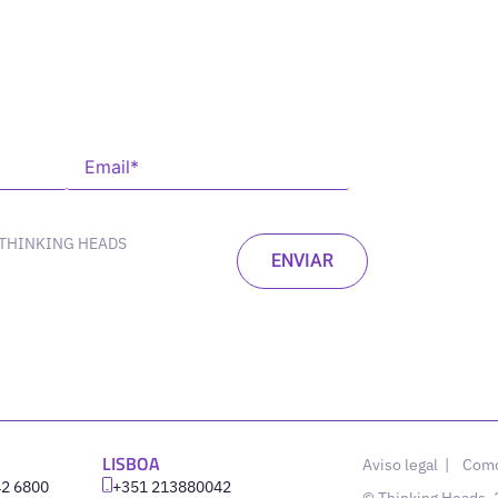
 THINKING HEADS
LISBOA
Aviso legal
|
Como
42 6800
‪+351 213880042