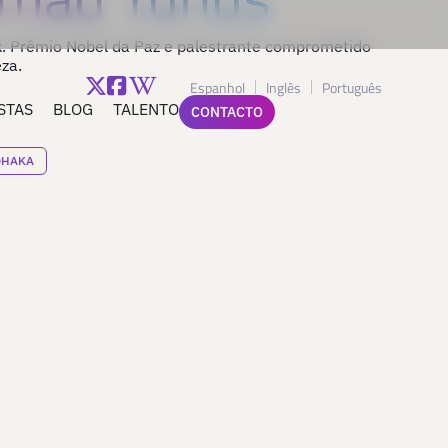
 Prêmio Nobel da Paz e palestrante comprometido
za.
Espanhol
Inglês
Português
STAS
BLOG
TALENTO
CONTACTO
DHAKA