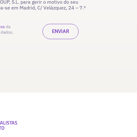
P, S.L. para gerir o motivo do seu
ra-se em Madrid, C/ Velázquez, 24 – 7.º
dos
da
 dados.
ALISTAS
TO