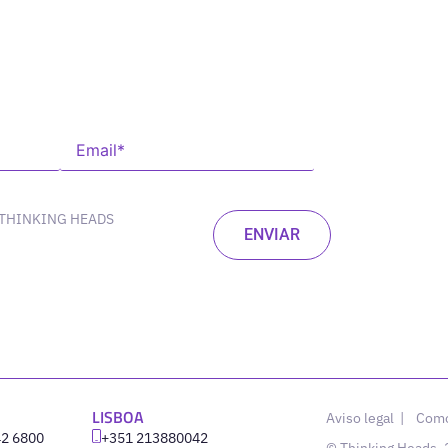
 THINKING HEADS
LISBOA
Aviso legal
|
Como
42 6800
‪+351 213880042