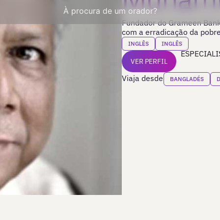
À procura de um orador?
Fundador do Grameen Bank.
com a erradicação da pobre
INGLÊS
INGLÊS
ESPECIALI
VER PERFIL
Viaja desde
BANGLADÉS