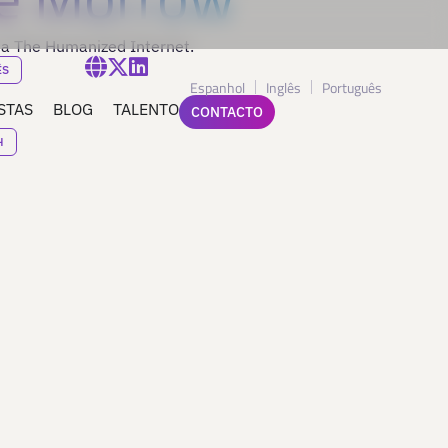
da The Humanized Internet.
ÊS
Espanhol
Inglês
Português
STAS
BLOG
TALENTO
CONTACTO
H