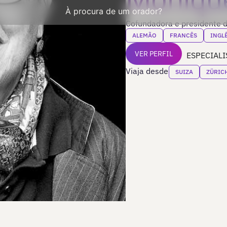
À procura de um orador?
Cofundadora e presidente 
ALEMÃO
FRANCÊS
INGL
VER PERFIL
ESPECIALI
Viaja desde
SUIZA
ZÜRIC