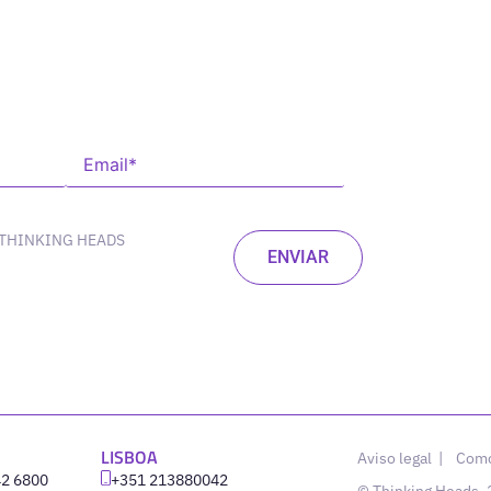
 THINKING HEADS
LISBOA
Aviso legal
|
Como
42 6800
‪+351 213880042