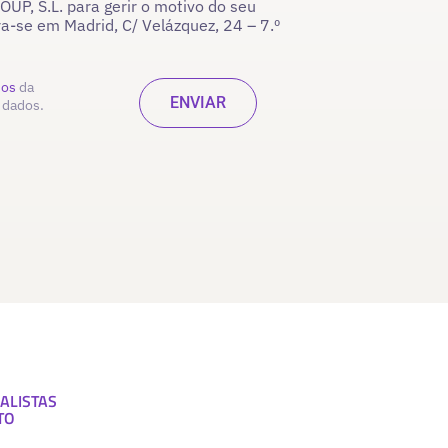
P, S.L. para gerir o motivo do seu
ra-se em Madrid, C/ Velázquez, 24 – 7.º
dos
da
 dados.
ALISTAS
TO