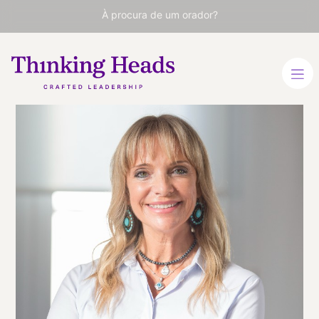
À procura de um orador?
Miryam
Encabo
Especialista em
transformação pessoal e
emocional.
ESPANHOL
VER PERFIL
Viaja
ESPAÑA