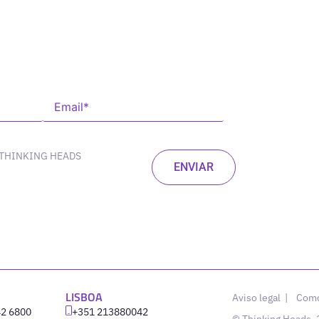
 THINKING HEADS
LISBOA
Aviso legal
|
Como
42 6800
‪+351 213880042