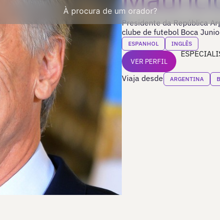
À procura de um orador?
Presidente da República Ar
clube de futebol Boca Junio
ESPANHOL
INGLÊS
ESPECIALI
VER PERFIL
Viaja desde
ARGENTINA
B