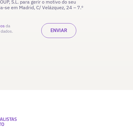
P, S.L. para gerir o motivo do seu
ra-se em Madrid, C/ Velázquez, 24 – 7.º
dos
da
 dados.
ALISTAS
TO