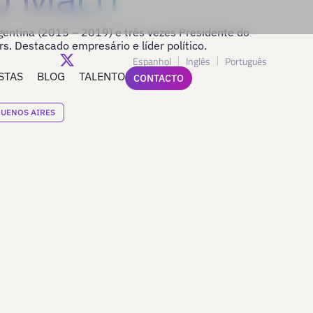
gentina (2015 – 2019) e três vezes Presidente do
rs. Destacado empresário e líder político.
Espanhol
Inglês
Português
STAS
BLOG
TALENTO
CONTACTO
UENOS AIRES