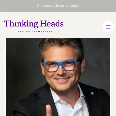
À procura de um orador?
Marc Vidal
Analista econômico e
especialista em
transformação digital.
Consultor estratégico e
divulgador tecnológico.
CATALÃO
ESPANHOL
FRANCÊS
VER PERFIL