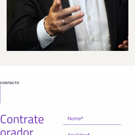
Viaja
ESPAÑA
desde
MADRID
CONTACTO
Contrate
orador