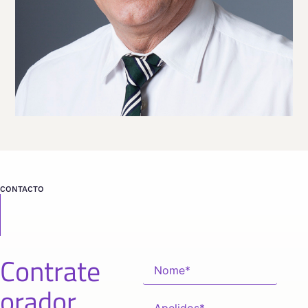
VER PERFIL
Viaja
ESPAÑA
desde
MADRID
CONTACTO
Contrate
orador