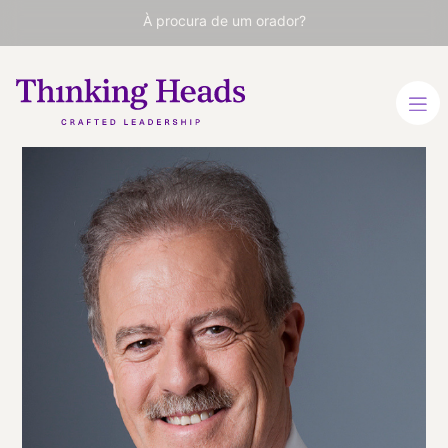
À procura de um orador?
Manuel
Campo
Vidal
Doutor em Sociologia
(Economia Aplicada),
jornalista e apresentador
de televisão
CATALÃO
ESPANHOL
FRANCÊS
FRANCÉS