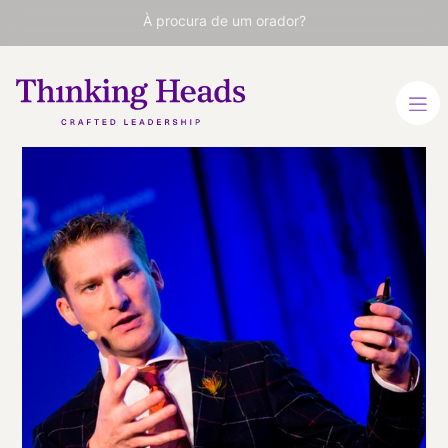
À procura de um orador?
Ken Hughes
Líder em comportamento
de compradores e
consumidores. Guru do
Marketing e da Publicidade
INGLÊS
VER PERFIL
Viaja
REINO UNIDO
desde
LONDRES