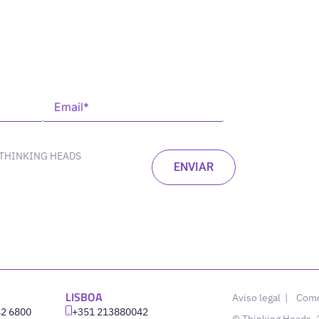
 THINKING HEADS
LISBOA
Aviso legal
|
Como
42 6800
‪+351 213880042