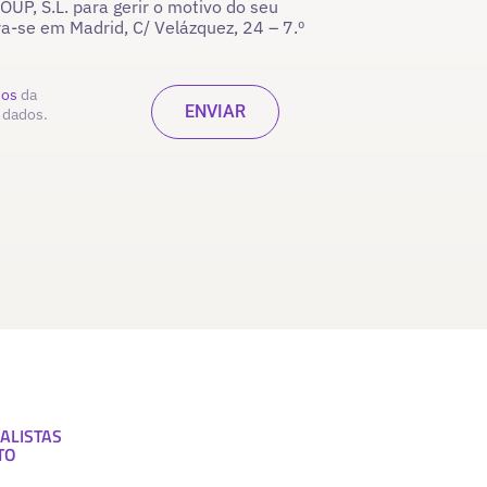
P, S.L. para gerir o motivo do seu
ra-se em Madrid, C/ Velázquez, 24 – 7.º
dos
da
 dados.
ALISTAS
TO