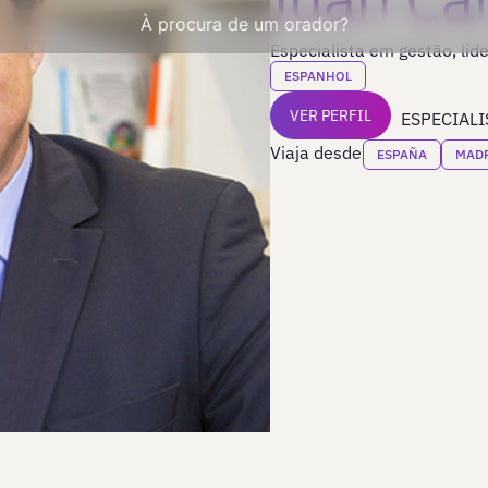
À procura de um orador?
Especialista em gestão, lid
ESPANHOL
VER PERFIL
ESPECIALI
Viaja desde
ESPAÑA
MAD