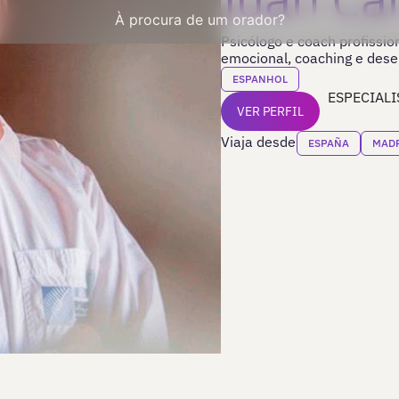
À procura de um orador?
Psicólogo e coach profission
emocional, coaching e dese
ESPANHOL
ESPECIALI
VER PERFIL
Viaja desde
ESPAÑA
MAD