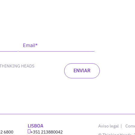
 THINKING HEADS
LISBOA
Aviso legal
|
Como
42 6800
‪+351 213880042