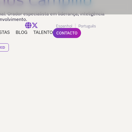
al. Orador especialista em liderança, inteligência
nvolvimento.
Espanhol
Português
STAS
BLOG
TALENTO
CONTACTO
RID