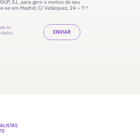
P, S.L. para gerir o motivo do seu
ra-se em Madrid, C/ Velázquez, 24 – 7.º
dos
da
 dados.
ALISTAS
TO