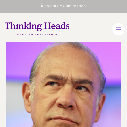
À procura de um orador?
José Ángel
Gurría
Secretário-Geral da OCDE
de 2006 a 2021. Ex-
Ministro das Relações
Exteriores e Interiores do
México.
ESPANHOL
INGLÊS
VER PERFIL