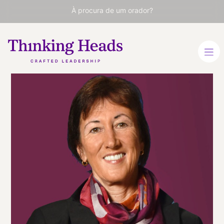
À procura de um orador?
Jennifer
Vessels
Futurista, Palestrante,
Conselheira de
Administração, Especialista
em Transformação do Vale
do Silício.
INGLÊS
VER PERFIL