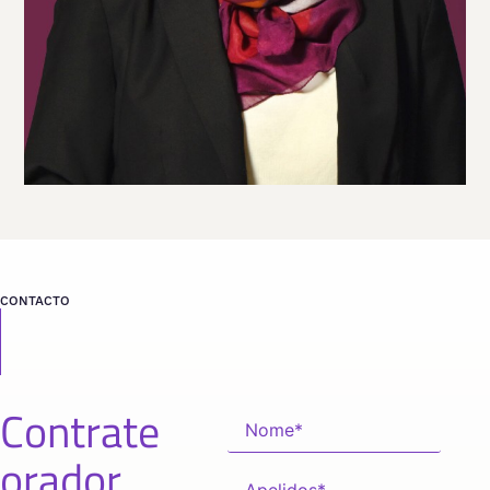
Viaja
NORUEGA
desde
OSLO
CONTACTO
Contrate
orador