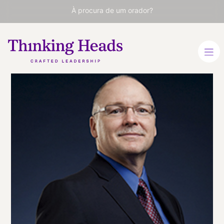
À procura de um orador?
Jeff DeGraff
Especialista em liderança e
inovação. Diretor executivo
do Innovatrium Institute
for Innovation
INGLÊS
INGLÊS
VER PERFIL
Viaja
ESTADOS UNIDOS
desde
MICHIGAN