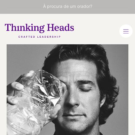
À procura de um orador?
Javier
Goyeneche
Fundador da ECOALF,
marca de moda
sustentável feita com
produtos reciclados. Top 25
inovadores sociais de
2020.
ESPANHOL
INGLÊS
INGLÊS