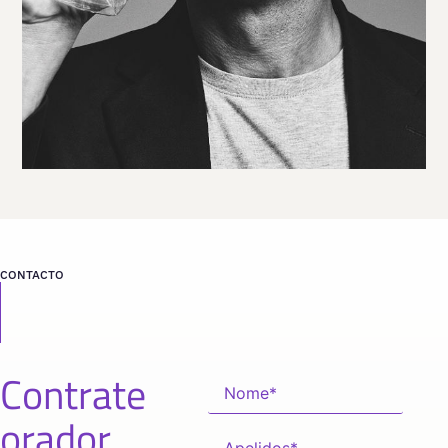
VER PERFIL
Viaja
ESPAÑA
desde
MADRID
CONTACTO
Contrate
orador