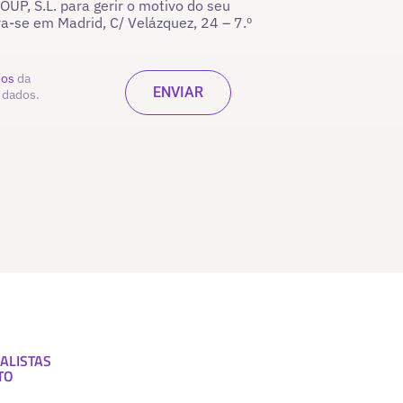
P, S.L. para gerir o motivo do seu
ra-se em Madrid, C/ Velázquez, 24 – 7.º
dos
da
 dados.
ALISTAS
TO