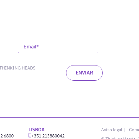
 THINKING HEADS
LISBOA
Aviso legal
|
Como
42 6800
‪+351 213880042