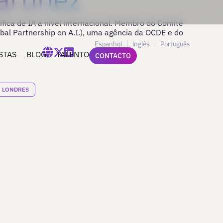
tífica de IA a nível internacional. Membro do Comité
bal Partnership on A.I.), uma agência da OCDE e do
Espanhol
Inglês
Português
STAS
BLOG
TALENTO
CONTACTO
LONDRES