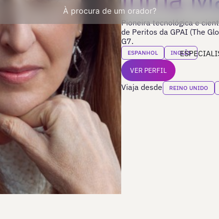
À procura de um orador?
Pioneira tecnológica e cien
de Peritos da GPAI (The Glo
G7.
ESPECIALI
ESPANHOL
INGLÊS
VER PERFIL
Viaja desde
REINO UNIDO