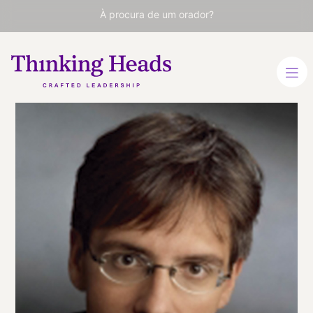
À procura de um orador?
Ian
Bremmer
Presidente do Eurasia
Group
INGLÊS
INGLÊS
VER PERFIL
Viaja
ESTADOS UNIDOS
desde
NEW YORK