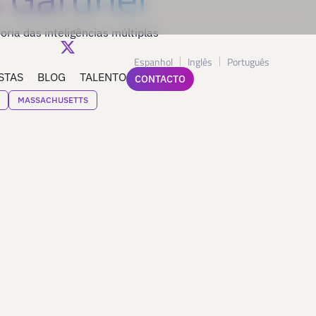
oria das inteligências múltiplas
Espanhol
Inglês
Português
STAS
BLOG
TALENTO
CONTACTO
MASSACHUSETTS