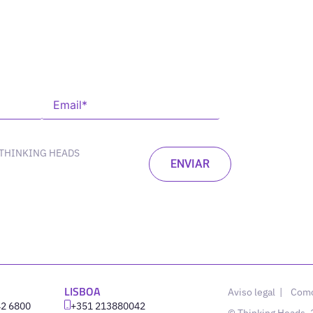
 THINKING HEADS
LISBOA
Aviso legal
|
Como
42 6800
‪+351 213880042