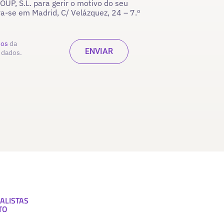
P, S.L. para gerir o motivo do seu
ra-se em Madrid, C/ Velázquez, 24 – 7.º
dos
da
 dados.
ALISTAS
TO