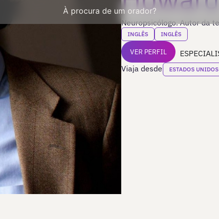
À procura de um orador?
Neuropsicólogo. Autor da te
INGLÊS
INGLÊS
VER PERFIL
ESPECIALI
Viaja desde
ESTADOS UNIDOS