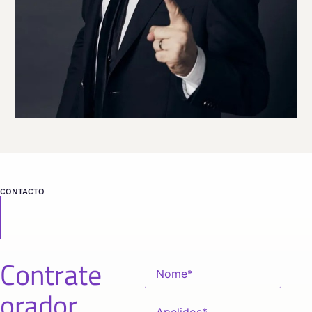
VER PERFIL
Viaja
ESTADOS UNIDOS
desde
FLORIDA
CONTACTO
Contrate
orador