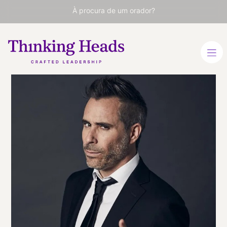
À procura de um orador?
Guillermo
Navarrete
Especialista em Nutrição e
Alimentação Saudável. É
Doutor em Nutrição
Humana (PhD) e um dos
nutricionistas mais
reconhecidos da América
Latina.
ESPANHOL
INGLÊS
INGLÊS