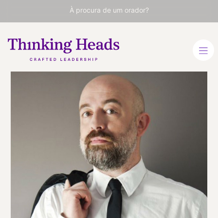
À procura de um orador?
Goyo
Jiménez
Humorista, ator, roteirista e
apresentador
ESPANHOL
VER PERFIL
Viaja
ESPAÑA
desde
MADRID