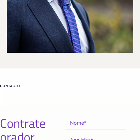
Viaja
ESPAÑA
desde
MADRID
CONTACTO
Contrate
orador