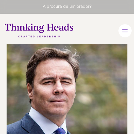
À procura de um orador?
Dimas
Gimeno
Empresário de referência
no setor do retalho
Presidente de El Corte
Inglés (2014-2018)
ESPANHOL
INGLÊS
PORTUGUÊS
VER PERFIL