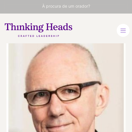
À procura de um orador?
Anatole
Kaletsky
Economista, jornalista e
presidente da Gavekal
Dragonomics
INGLÊS
RUSSO
VER PERFIL
Viaja
REINO UNIDO
desde
LONDRES