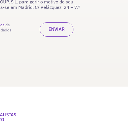
P, S.L. para gerir o motivo do seu
ra-se em Madrid, C/ Velázquez, 24 – 7.º
dos
da
 dados.
ALISTAS
TO