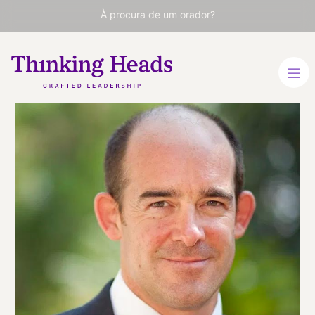
À procura de um orador?
Conor Neill
Presidente da Vistage na
Espanha, conferencista e
diretor dos cursos de
Leadership Communication
no IESE.
ESPANHOL
INGLÊS
VER PERFIL
Viaja
ESPAÑA