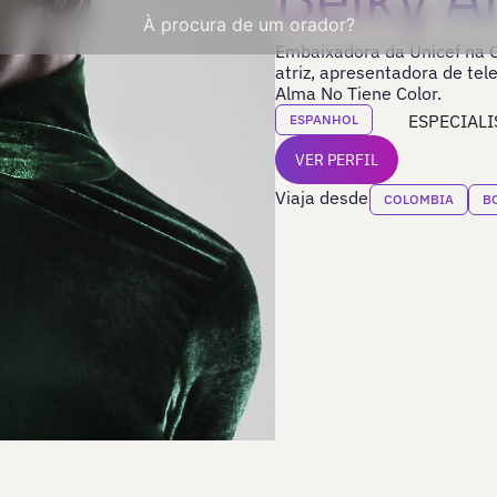
À procura de um orador?
Embaixadora da Unicef na C
atriz, apresentadora de tel
Alma No Tiene Color.
ESPECIALI
ESPANHOL
VER PERFIL
Viaja desde
COLOMBIA
B