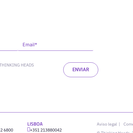
 THINKING HEADS
LISBOA
Aviso legal
|
Como
42 6800
‪+351 213880042