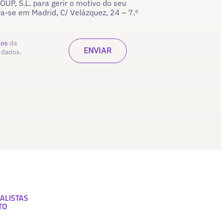
P, S.L. para gerir o motivo do seu
ra-se em Madrid, C/ Velázquez, 24 – 7.º
dos
da
 dados.
ALISTAS
TO