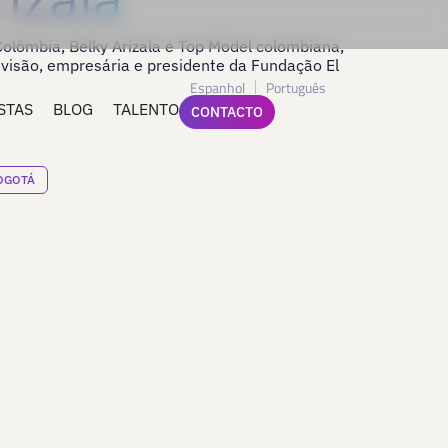
olômbia, Belky Arizala é Top Model colombiana,
evisão, empresária e presidente da Fundação El
Espanhol
Português
STAS
BLOG
TALENTO
CONTACTO
OGOTÁ