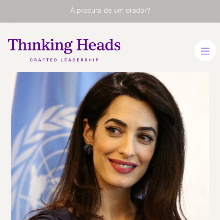
À procura de um orador?
Amal
Clooney
Advogada proeminente,
ativista e oradora
inspiradora.
INGLÊS
VER PERFIL
Viaja
ESTADOS UNIDOS