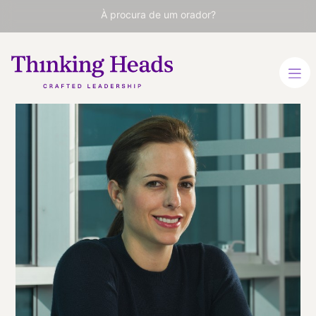
À procura de um orador?
Adriana
Cisneros
CEO da Cisneros
ESPANHOL
ESPANHOL
INGLÊS
INGLÊS
VER PERFIL
Viaja
ESTADOS UNIDOS
desde