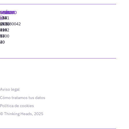
MADRID
MIAMI
SEÚL
LISBOA
+34
+1
+82
‪+351
91
(305)
(10)
213880042
310
424
8942
77
13
6800
40
20
Aviso legal
Cómo tratamos tus datos
Política de cookies
© Thinking Heads, 2025