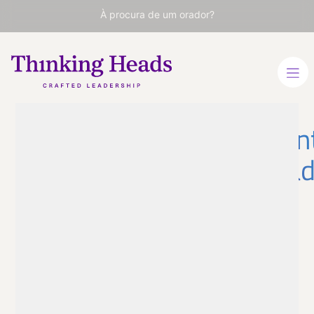
À procura de um orador?
Conferencian
no encontra
Cargo no disponible
Conferenciante no
encontrado
Conferenciante no
encontrado
VER PERFIL
Viaja
Conferenciante