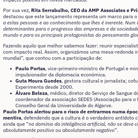
Por sua vez,
Rita Serrabulho, CEO da AMP Associates e Pr
destacou que este lançamento representa um marco para o 
a estas pessoas e ao conhecimento que lhes é inerente. Num 
determinantes para o progresso das empresas e da sociedade
mundo e para os principais protagonistas do pensamento glo
Fazendo aquilo que melhor sabemos fazer: reunir especialist
com impacto real. Assim, organizámos uma mesa-redonda i
mundial”, que contou com a participação de:
Paulo Portas
, vice-primeiro-ministro de Portugal e m
impulsionador da diplomacia económica.
Guta Moura Guedes
, gestora cultural e jornalista; c
Experimenta desde 2000.
Álvaro Beleza
, médico, diretor do Serviço de Sangue d
coordenador da associação SEDES (Associação para o 
Conselho Geral da Universidade do Algarve.
Paulo Portas alertou para o risco de entrarmos numa époc
mentira
, defendendo que a cultura é o verdadeiro antídoto c
ainda que “
no domínio da inteligência artificial, não se dev
absolutamente positivo ou absolutamente negativo
”.