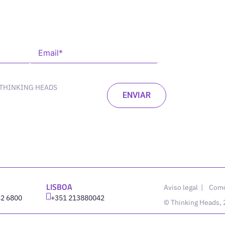
 THINKING HEADS
LISBOA
Aviso legal
|
Como
42 6800
‪+351 213880042
© Thinking Heads,