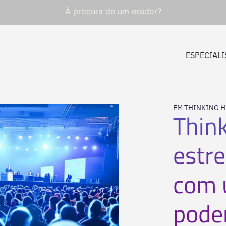
À procura de um orador?
ESPECIALI
EM THINKING 
Thin
estr
com 
poder