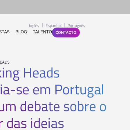
Inglês
Espanhol
Português
STAS
BLOG
TALENTO
CONTACTO
HEADS
king Heads
eia-se em Portugal
um debate sobre o
 das ideias