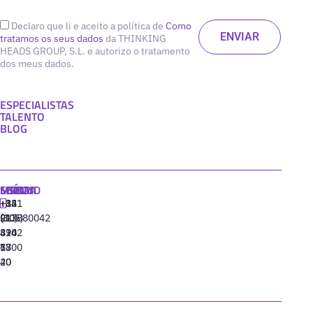
Declaro que li e aceito a política de
Como
tratamos os seus dados
da THINKING
HEADS GROUP, S.L. e autorizo o tratamento
dos meus dados.
ESPECIALISTAS
TALENTO
BLOG
MADRID
MIAMI
SEÚL
LISBOA
+34
+1
+82
‪+351
91
(305)
(10)
213880042
310
424
8942
77
13
6800
40
20