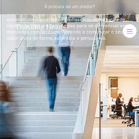
em Marca Pessoal
À procura de um orador?
Desenvolva a sua marca pessoal com especialistas que
ensinam posicionamento profissional, construção de
reputação digital e estratégias para se diferenciar em
mercados competitivos. Aprenda a comunicar o seu
valor único de forma autêntica e persuasiva.