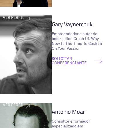
VER PERFIL
Gary Vaynerchuk
Empreendedor e autor do
best-seller 'Crush It!: Why
Now Is The Time To Cash In
On Your Passion'
SOLICITAR
CONFERENCIANTE
VER PERFIL
Antonio Moar
Consultor e formador
especializado em