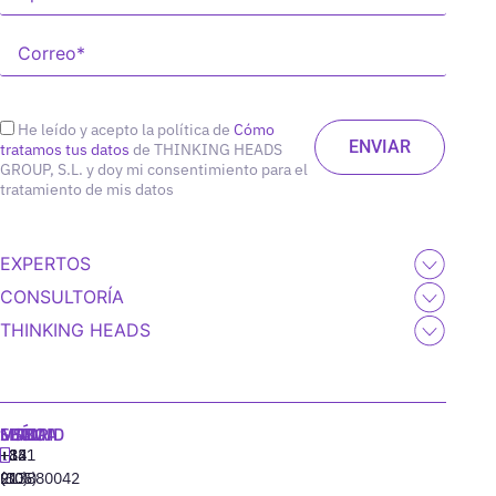
He leído y acepto la política de
Cómo
tratamos tus datos
de THINKING HEADS
GROUP, S.L. y doy mi consentimiento para el
tratamiento de mis datos
EXPERTOS
CONSULTORÍA
THINKING HEADS
MADRID
MIAMI
SEÚL
LISBOA
+34
+1
+82
‪+351
91
(305)
(10)
213880042